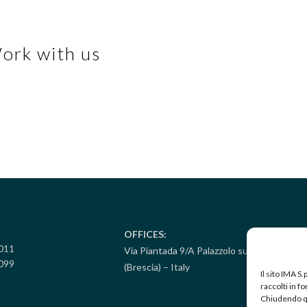
ork with us
OFFICES:
5011
Via Piantada 9/A Palazzolo sull’Oglio
099
(Brescia) – Italy
Il sito IMA S
raccolti in 
Chiudendo qu