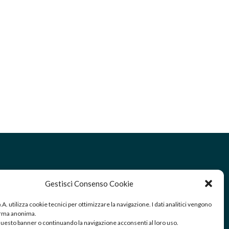
RECEIPT/SHIPPING OF GOODS:
Gestisci Consenso Cookie
Via Golgi 25/A Palazzolo sull’Oglio
(Brescia) – Italy
.p.A. utilizza cookie tecnici per ottimizzare la navigazione. I dati analitici vengono
forma anonima.
esto banner o continuando la navigazione acconsenti al loro uso.