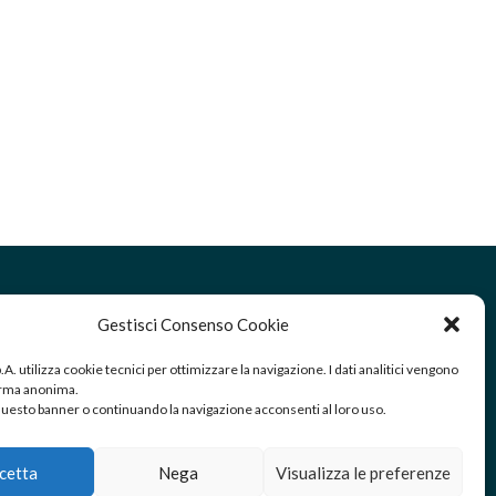
Gestisci Consenso Cookie
RICEZIONE/SPEDIZIONE MERCI:
Via Golgi 25/A Palazzolo sull’Oglio
.p.A. utilizza cookie tecnici per ottimizzare la navigazione. I dati analitici vengono
(Brescia) – Italy
forma anonima.
esto banner o continuando la navigazione acconsenti al loro uso.
cetta
Nega
Visualizza le preferenze