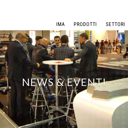
IMA
PRODOTTI
SETTORI
IMA
PRODOTTI
SETTORI
NEWS & EVENTI