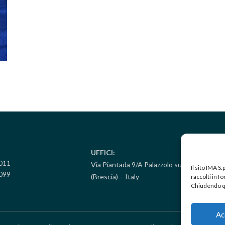
UFFICI:
5011
Via Piantada 9/A Palazzolo sull’Oglio
Il sito IMA S
099
(Brescia) – Italy
raccolti in 
Chiudendo qu
Ac