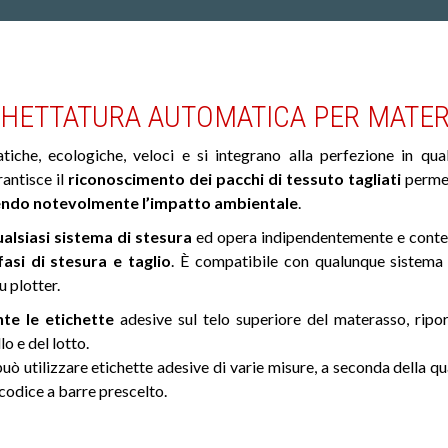
CHETTATURA AUTOMATICA PER MATER
che, ecologiche, veloci e si integrano alla perfezione in quals
antisce il
riconoscimento dei pacchi di tessuto tagliati
permet
endo notevolmente l’impatto ambientale
.
qualsiasi sistema di stesura
ed opera indipendentemente e conte
fasi di
stesura
e
taglio
. È compatibile con qualunque sistema 
 plotter.
te le etichette
adesive sul telo superiore del materasso, ripor
o e del lotto.
ò utilizzare etichette adesive di varie misure, a seconda della q
codice a barre prescelto.