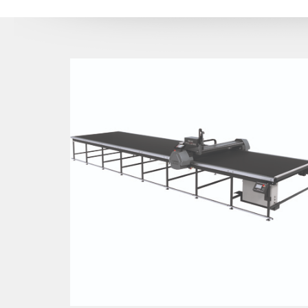
908 – POLARIS
La nuova etichettatura
digitale
908 POLARIS
è il sistema IMA di etichettatura
per il riconoscimento dei pacchi d...