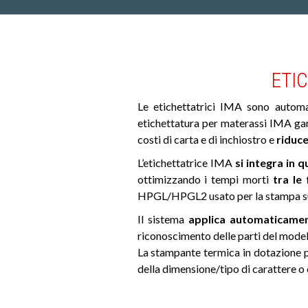
ETI
Le etichettatrici IMA sono automati
etichettatura per materassi IMA gar
costi di carta e di inchiostro e
riduc
L’etichettatrice IMA
si integra in 
ottimizzando i tempi morti
tra le 
HPGL/HPGL2 usato per la stampa su
Il sistema
applica automaticamen
riconoscimento delle parti del modell
La stampante termica in dotazione pu
della dimensione/tipo di carattere o 