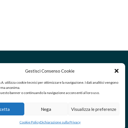
Gestisci Consenso Cookie
RICEZIONE/SPEDIZIONE MERCI:
Via Golgi 25/A Palazzolo sull’Oglio
.p.A. utilizza cookie tecnici per ottimizzare la navigazione. I dati analitici vengono
(Brescia) – Italy
forma anonima.
esto banner o continuando la navigazione acconsenti al loro uso.
cetta
Nega
Visualizza le preferenze
0987 – C.F. 00905260170
Cookie Policy
Dichiarazione sulla Privacy