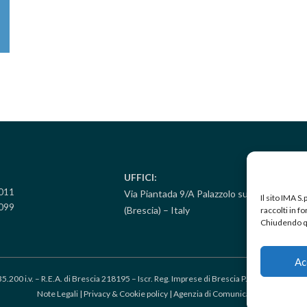
UFFICI:
5011
Via Piantada 9/A Palazzolo sull’Oglio
Il sito IMA S
099
(Brescia) – Italy
raccolti in 
Chiudendo qu
Ac
35.200 i.v. – R.E.A. di Brescia 218195 – Iscr. Reg. Imprese di Brescia P.IVA 0058708
Note Legali
|
Privacy & Cookie policy
|
Agenzia di Comunicazione