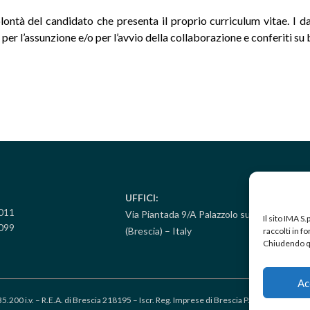
olontà del candidato che presenta il proprio curriculum vitae. I 
 per l’assunzione e/o per l’avvio della collaborazione e conferiti su
UFFICI:
5011
Via Piantada 9/A Palazzolo sull’Oglio
Il sito IMA S
099
(Brescia) – Italy
raccolti in 
Chiudendo qu
Ac
35.200 i.v. – R.E.A. di Brescia 218195 – Iscr. Reg. Imprese di Brescia P.IVA 0058708