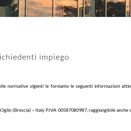
hiedenti impiego
e normative vigenti le forniamo le seguenti informazioni attinen
l’Oglio (Brescia) – Italy P.IVA 00587080987, raggiungibile anch