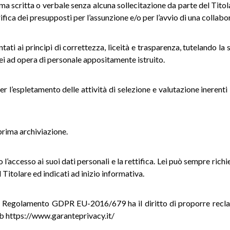
rma scritta o verbale senza alcuna sollecitazione da parte del Titola
fica dei presupposti per l’assunzione e/o per l’avvio di una collabo
ati ai principi di correttezza, liceità e trasparenza, tutelando la s
acei ad opera di personale appositamente istruito.
r l’espletamento delle attività di selezione e valutazione inerenti 
 prima archiviazione.
o l’accesso ai suoi dati personali e la rettifica. Lei può sempre ri
 Titolare ed indicati ad inizio informativa.
i il Regolamento GDPR EU-2016/679 ha il diritto di proporre recl
web https://www.garanteprivacy.it/