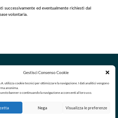
dati successivamente ed eventualmente richiesti dal
 base volontaria.
Gestisci Consenso Cookie
RICEZIONE/SPEDIZIONE MERCI:
Via Golgi 25/A Palazzolo sull’Oglio
.p.A. utilizza cookie tecnici per ottimizzare la navigazione. I dati analitici vengono
(Brescia) – Italy
forma anonima.
esto banner o continuando la navigazione acconsenti al loro uso.
cetta
Nega
Visualizza le preferenze
0987 – C.F. 00905260170