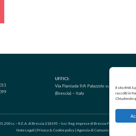
UFFICI:
5011
Via Piantada 9/A Palazzolo sull’Oglio
Il sito IMA S
099
(Brescia) – Italy
raccolti in 
Chiudendo qu
Ac
35.200 i.v. – R.E.A. di Brescia 218195 – Iscr. Reg. Imprese di Brescia P.IVA 0058708
Note Legali
|
Privacy & Cookie policy
|
Agenzia di Comunicazione