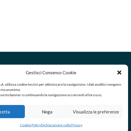
Gestisci Consenso Cookie
RICEZIONE/SPEDIZIONE MERCI:
Via Golgi 25/A Palazzolo sull’Oglio
.p.A. utilizza cookie tecnici per ottimizzare la navigazione. I dati analitici vengono
(Brescia) – Italy
forma anonima.
esto banner o continuando la navigazione acconsenti al loro uso.
cetta
Nega
Visualizza le preferenze
0987 – C.F. 00905260170
Cookie Policy
Dichiarazione sulla Privacy