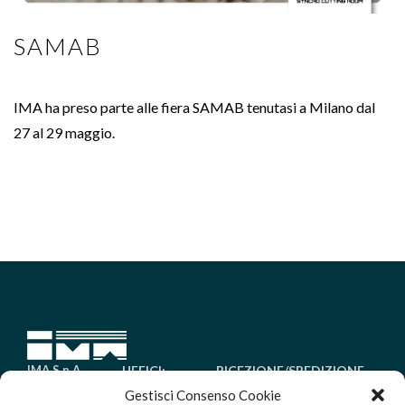
SAMAB
IMA ha preso parte alle fiera SAMAB tenutasi a Milano dal
27 al 29 maggio.
IMA S.p.A.
UFFICI:
RICEZIONE/SPEDIZIONE
Tel. +39 030
Via
MERCI:
Gestisci Consenso Cookie