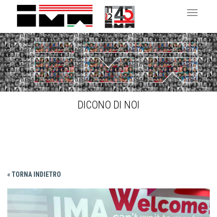
Toggle 
DICONO DI NOI
« TORNA INDIETRO