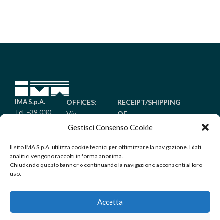
IMA S.p.A.
OFFICES:
RECEIPT/SHIPPING
Tel. +39 030
Via
OF
6485011
Piantada
GOODS:
Gestisci Consenso Cookie
Fax +39 030
9/A
Via Golgi
6485099
Il sito IMA S.p.A. utilizza cookie tecnici per ottimizzare la navigazione. I dati
Palazzolo
25/A
info@imaitaly.it
analitici vengono raccolti in forma anonima.
sull’Oglio
Palazzolo
Chiudendo questo banner o continuando la navigazione acconsenti al loro
(Brescia) –
sull’Oglio
uso.
Italy
(Brescia) –
Italy
Accetta