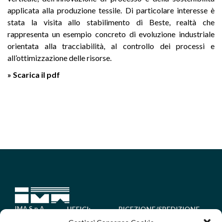
applicata alla produzione tessile. Di particolare interesse è
stata la visita allo stabilimento di Beste, realtà che
rappresenta un esempio concreto di evoluzione industriale
orientata alla tracciabilità, al controllo dei processi e
all’ottimizzazione delle risorse.
» Scarica il pdf
IMA S.p.A.
UFFICI:
RICEZIONE/SPEDIZIONE
Tel. +39 030
Via
MERCI: