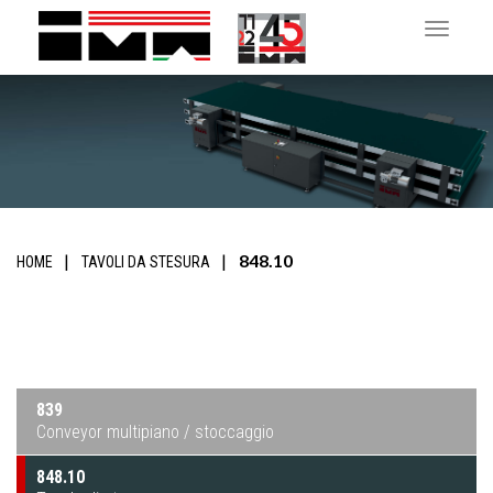
Toggle 
848.10
HOME
TAVOLI DA STESURA
839
Conveyor multipiano / stoccaggio
848.10