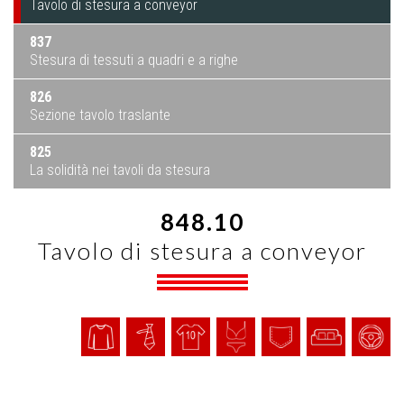
Tavolo di stesura a conveyor
837
Stesura di tessuti a quadri e a righe
826
Sezione tavolo traslante
825
La solidità nei tavoli da stesura
848.10
Tavolo di stesura a conveyor