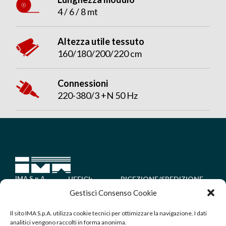
4 / 6 / 8 mt
Altezza utile tessuto
160/180/200/220 cm
Connessioni
220-380/3 +N 50 Hz
IMA S.p.A.
UFFICI:
RICEZIONE/SPEDIZIONE
Tel. +39 030
Via
MERCI:
Gestisci Consenso Cookie
6485011
Piantada
Via Golgi
Fax +39 030
Il sito IMA S.p.A. utilizza cookie tecnici per ottimizzare la navigazione. I dati
9/A
25/A
analitici vengono raccolti in forma anonima.
6485099