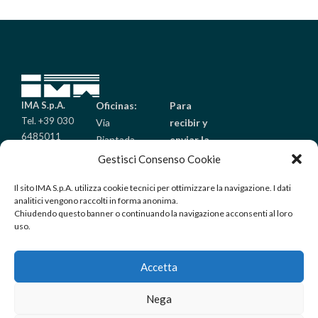
IMA S.p.A.
Oficinas:
Para
Tel. +39 030
Via
recibir y
6485011
Piantada
enviar la
Fax +39 030
9/A
mercancía:
Gestisci Consenso Cookie
6485099
Palazzolo
Via Golgi
info@imaitaly.it
Il sito IMA S.p.A. utilizza cookie tecnici per ottimizzare la navigazione. I dati
sull’Oglio
25/A
analitici vengono raccolti in forma anonima.
(Brescia) –
Palazzolo
Chiudendo questo banner o continuando la navigazione acconsenti al loro
Italy
sull’Oglio
uso.
(Brescia) –
Italy
Accetta
Nega