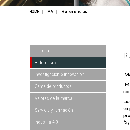
Referencias
HOME
IMA
Historia
R
Referencias
Investigación e innovación
IM
IMA
Gama de productos
nom
Valores de la marca
Líd
emp
Servicio y formación
pro
Industria 4.0
“Sy