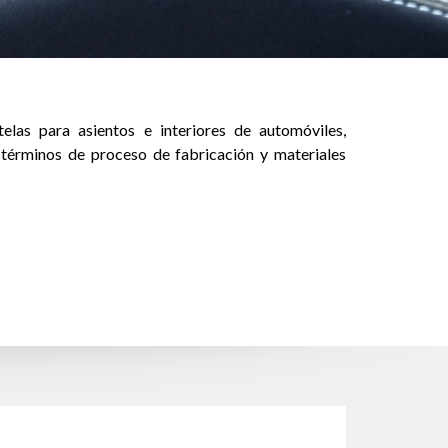
elas para asientos e interiores de automóviles,
 términos de proceso de fabricación y materiales