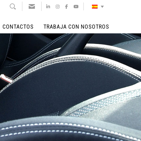
CONTACTOS
TRABAJA CON NOSOTROS
CONTACTOS
TRABAJA CON NOSOTROS