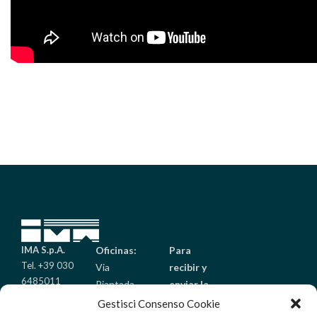
IMA S.p.A.
Oficinas:
Para
Tel. +39 030
Via
recibir y
6485011
Piantada
enviar la
Fax +39 030
9/A
mercancía:
Gestisci Consenso Cookie
6485099