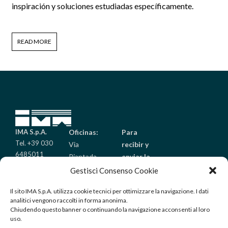
inspiración y soluciones estudiadas específicamente.
READ MORE
IMA S.p.A.
Oficinas:
Para
Tel. +39 030
Via
recibir y
6485011
Piantada
enviar la
Fax +39 030
9/A
mercancía:
Gestisci Consenso Cookie
6485099
Palazzolo
Via Golgi
info@imaitaly.it
Il sito IMA S.p.A. utilizza cookie tecnici per ottimizzare la navigazione. I dati
sull’Oglio
25/A
analitici vengono raccolti in forma anonima.
(Brescia) –
Palazzolo
Chiudendo questo banner o continuando la navigazione acconsenti al loro
Italy
sull’Oglio
uso.