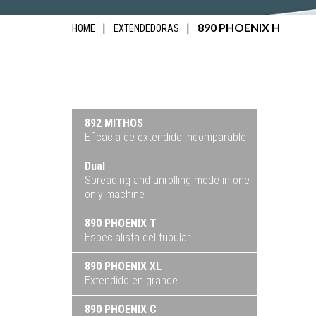
890 PHOENIX H
HOME
EXTENDEDORAS
892 MITHOS
Eficacia de extendido incomparable
Dual
Spreading and unrolling mode in one
only machine
890 PHOENIX T
Especialista del tubular
890 PHOENIX XL
Extendido en grande
890 PHOENIX C