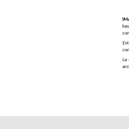
IM
has
con
Est
com
La 
acc