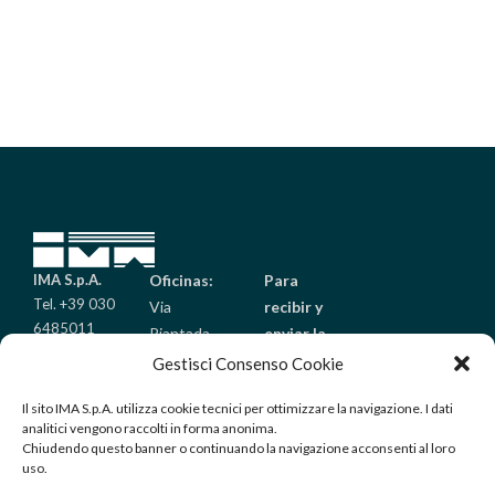
IMA S.p.A.
Oficinas:
Para
Tel. +39 030
Via
recibir y
6485011
Piantada
enviar la
Fax +39 030
9/A
mercancía:
Gestisci Consenso Cookie
6485099
Palazzolo
Via Golgi
info@imaitaly.it
Il sito IMA S.p.A. utilizza cookie tecnici per ottimizzare la navigazione. I dati
sull’Oglio
25/A
analitici vengono raccolti in forma anonima.
(Brescia) –
Palazzolo
Chiudendo questo banner o continuando la navigazione acconsenti al loro
Italy
sull’Oglio
uso.
(Brescia) –