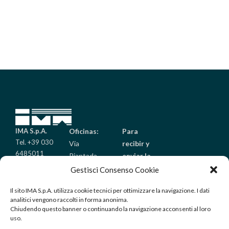
IMA S.p.A.
Oficinas:
Para
Tel. +39 030
Via
recibir y
6485011
Piantada
enviar la
Fax +39 030
9/A
mercancía:
Gestisci Consenso Cookie
6485099
Palazzolo
Via Golgi
info@imaitaly.it
Il sito IMA S.p.A. utilizza cookie tecnici per ottimizzare la navigazione. I dati
sull’Oglio
25/A
analitici vengono raccolti in forma anonima.
(Brescia) –
Palazzolo
Chiudendo questo banner o continuando la navigazione acconsenti al loro
Italy
sull’Oglio
uso.